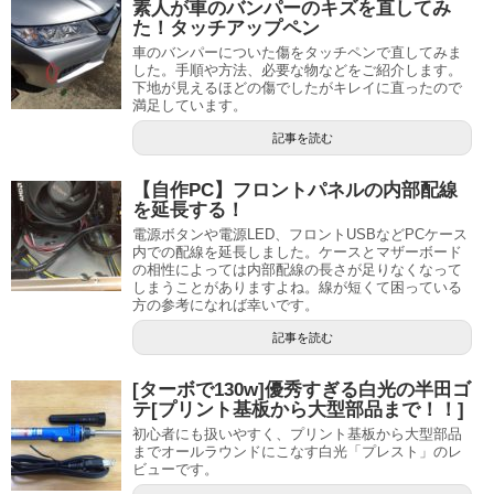
素人が車のバンパーのキズを直してみ
た！タッチアップペン
車のバンパーについた傷をタッチペンで直してみま
した。手順や方法、必要な物などをご紹介します。
下地が見えるほどの傷でしたがキレイに直ったので
満足しています。
記事を読む
【自作PC】フロントパネルの内部配線
を延長する！
電源ボタンや電源LED、フロントUSBなどPCケース
内での配線を延長しました。ケースとマザーボード
の相性によっては内部配線の長さが足りなくなって
しまうことがありますよね。線が短くて困っている
方の参考になれば幸いです。
記事を読む
[ターボで130w]優秀すぎる白光の半田ゴ
テ[プリント基板から大型部品まで！！]
初心者にも扱いやすく、プリント基板から大型部品
までオールラウンドにこなす白光「プレスト」のレ
ビューです。