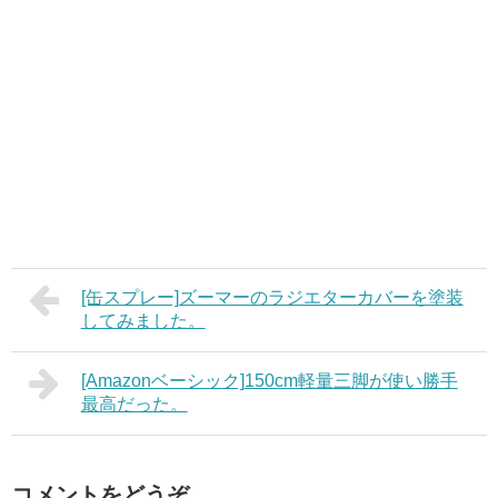
[缶スプレー]ズーマーのラジエターカバーを塗装
してみました。
[Amazonベーシック]150cm軽量三脚が使い勝手
最高だった。
コメントをどうぞ