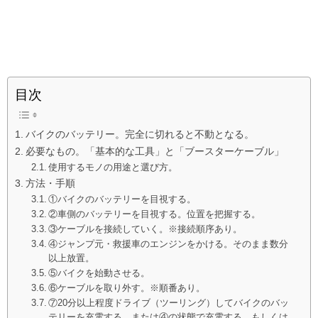
目次
バイクのバッテリー。完全に切れると不動となる。
必要なもの。「基本的な工具」と「ブースターケーブル」
使用するモノの用途と選び方。
方法・手順
①バイクのバッテリーを目視する。
②車側のバッテリーを目視する。位置を把握する。
③ケーブルを接続していく。※接続順序あり。
④ジャンプ元・救援車のエンジンをかける。そのまま数分
以上放置。
⑤バイクを始動させる。
⑥ケーブルを取り外す。※順番あり。
⑦20分以上程度ドライブ（ツーリング）してバイクのバッ
テリーを充電する。または④の状態で充電する。もしくは